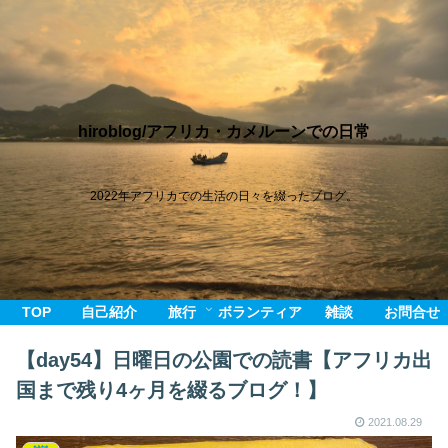
hiroblog/アフリカ・カメルーンでの日常
2022年アフリカでの生活の日々を綴ったブログ。
TOP
自己紹介
旅行
ボランティア
雑談
お問合せ
【day54】日曜日の公園での読書【アフリカ出
国まで残り4ヶ月を綴るブログ！】
2021.08.29