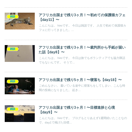
アフリカ出国まで残り3ヶ月！〜初めての保護猫カフェ
雑談
【day11】〜
こんにちは。 hiroです。 今日は雑談です。 人生で初めて保護猫カ
フェに行ってきました。...
アフリカ出国まで残り3ヶ月！〜裁判所から手紙が届い
雑談
た話【day8】〜
こんにちは。 hiroです。 今日は旅でもボランティアでも協力隊話
でもないんです。 そうで...
アフリカ出国まで残り5ヶ月！〜寝落ち【day18】〜
雑談
ごめんなさい。 書いている途中に寝落ちをしてしまい、こんな時
間の投稿になりました。 起き...
アフリカ出国まで残り3ヶ月！〜目標進捗と心境
雑談
【day9】〜
こんにちは。 hiroです。 ブログもとりあえず1週間続いたことなの
で、day1で掲げた目標...