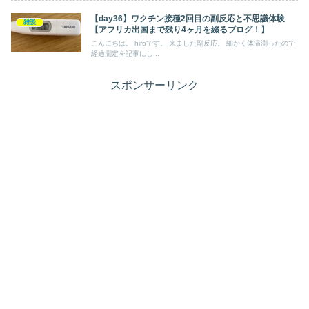
【day36】ワクチン接種2回目の副反応と不思議体験
雑談
【アフリカ出国まで残り4ヶ月を綴るブログ！】
こんにちは。 hiroです。 来ました副反応。 細かく体温測ったので
経過測定を記事にし...
スポンサーリンク