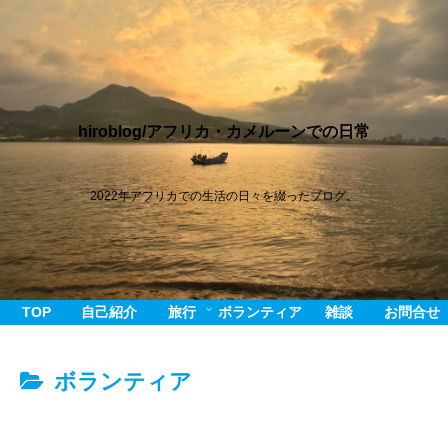
hiroblog/アフリカ・カメルーンでの日常
2022年アフリカでの生活の日々を綴ったブログ。
TOP
自己紹介
旅行
ボランティア
雑談
お問合せ
ボランティア