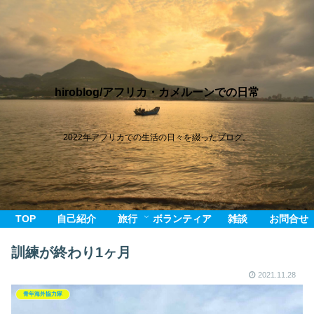
hiroblog/アフリカ・カメルーンでの日常
2022年アフリカでの生活の日々を綴ったブログ。
TOP
自己紹介
旅行
ボランティア
雑談
お問合せ
訓練が終わり1ヶ月
2021.11.28
青年海外協力隊