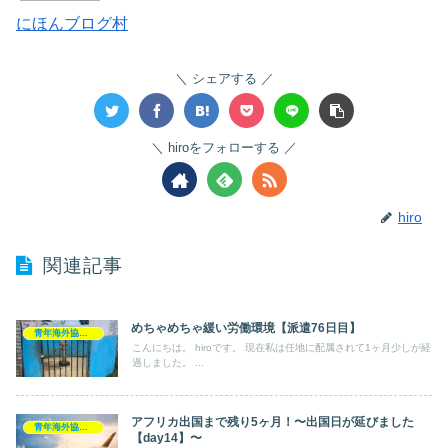
にほんブログ村
シェアする
hiroをフォローする
hiro
関連記事
めちゃめちゃ緩い労働環境【派遣76日目】
青年海外協力隊
こんにちは。 hiroです。 現在私は任地に配属されて1ヶ月少しが経
過しました。 ...
アフリカ出国まで残り5ヶ月！〜出国日が延びました
青年海外協力隊
【day14】〜