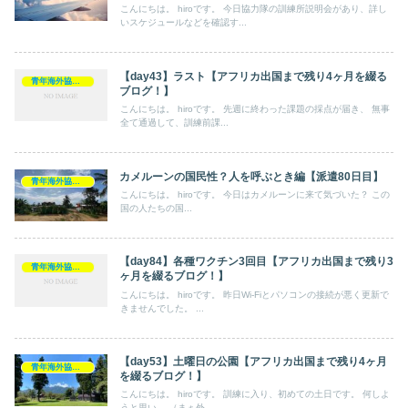
こんにちは。 hiroです。 今日協力隊の訓練所説明会があり、詳し
いスケジュールなどを確認す...
【day43】ラスト【アフリカ出国まで残り4ヶ月を綴る
青年海外協力隊
ブログ！】
こんにちは。 hiroです。 先週に終わった課題の採点が届き、 無事
全て通過して、訓練前課...
カメルーンの国民性？人を呼ぶとき編【派遣80日目】
青年海外協力隊
こんにちは。 hiroです。 今日はカメルーンに来て気づいた？ この
国の人たちの国...
【day84】各種ワクチン3回目【アフリカ出国まで残り3
青年海外協力隊
ヶ月を綴るブログ！】
こんにちは。 hiroです。 昨日Wi-Fiとパソコンの接続が悪く更新で
きませんでした。 ...
【day53】土曜日の公園【アフリカ出国まで残り4ヶ月
青年海外協力隊
を綴るブログ！】
こんにちは。 hiroです。 訓練に入り、初めての土日です。 何しよ
うと思い、 （まぁ外...