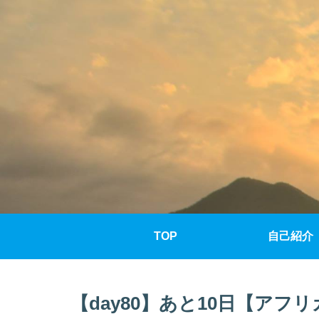
TOP
自己紹介
【day80】あと10日【ア