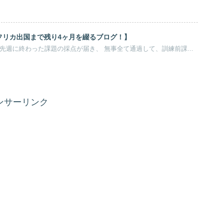
アフリカ出国まで残り4ヶ月を綴るブログ！】
。 先週に終わった課題の採点が届き、 無事全て通過して、訓練前課...
ンサーリンク