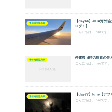
【day44】JICA
青年海外協力隊
ログ！】
こんにちは。 hiroです
停電復旧時の歓喜の住人
青年海外協力隊
こんにちは。 hiroです
【day77】lune【
青年海外協力隊
こんにちは。 hiroです