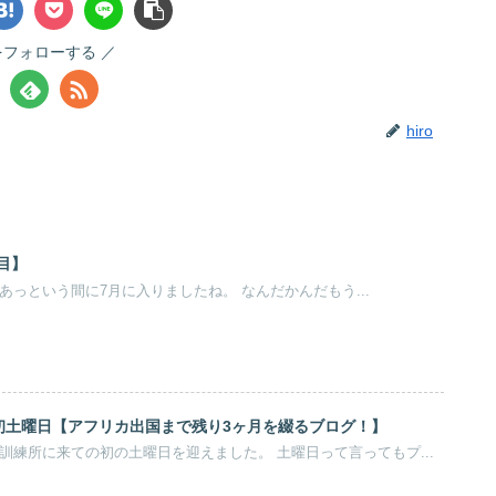
oをフォローする
hiro
目】
。 あっという間に7月に入りましたね。 なんだかんだもう...
の初土曜日【アフリカ出国まで残り3ヶ月を綴るブログ！】
。 訓練所に来ての初の土曜日を迎えました。 土曜日って言ってもプ...