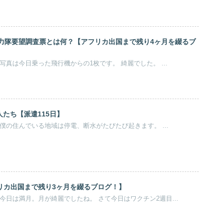
海外協力隊要望調査票とは何？【アフリカ出国まで残り4ヶ月を綴るブ
。 写真は今日乗った飛行機からの1枚です。 綺麗でした。 ...
たち【派遣115日】
。 僕の住んでいる地域は停電、断水がたびたび起きます。 ...
アフリカ出国まで残り3ヶ月を綴るブログ！】
。 今日は満月。月が綺麗でしたね。 さて今日はワクチン2週目...