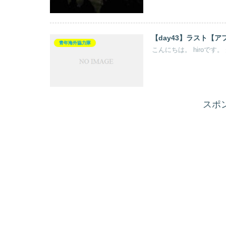
【day43】ラスト【
青年海外協力隊
こんにちは。 hiroです
スポ