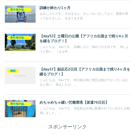
訓練が終わり1ヶ月
青年海外協力隊
お久しぶりです。 すみません。少しバタバタしており、更新が滞
っておりました。 生きてます笑 ...
【day53】土曜日の公園【アフリカ出国まで残り4ヶ月
青年海外協力隊
を綴るブログ！】
こんにちは。 hiroです。 訓練に入り、初めての土日です。 何しよ
うと思い、 （まぁ外...
【day37】副反応2日目【アフリカ出国まで残り4ヶ月を
雑談
綴るブログ！】
こんにちは。 hiroです。 昨日寝る時に明日は熱が下がっているか
なと思い、 寝ましたが、...
めちゃめちゃ緩い労働環境【派遣76日目】
青年海外協力隊
こんにちは。 hiroです。 現在私は任地に配属されて1ヶ月少しが経
過しました。 ...
スポンサーリンク