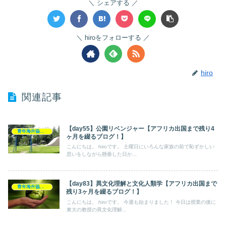
シェアする
hiroをフォローする
hiro
関連記事
【day55】公園リベンジャー【アフリカ出国まで残り4
青年海外協力隊
ヶ月を綴るブログ！】
こんにちは。 hiroです。 土曜日にいろんな家族の前で恥ずかしい
思いをしながら懸垂した日か...
【day83】異文化理解と文化人類学【アフリカ出国まで
青年海外協力隊
残り3ヶ月を綴るブログ！】
こんにちは。 hiroです。 今週も始まりました！ 今日は授業の後に
東大の教授の異文化理解...