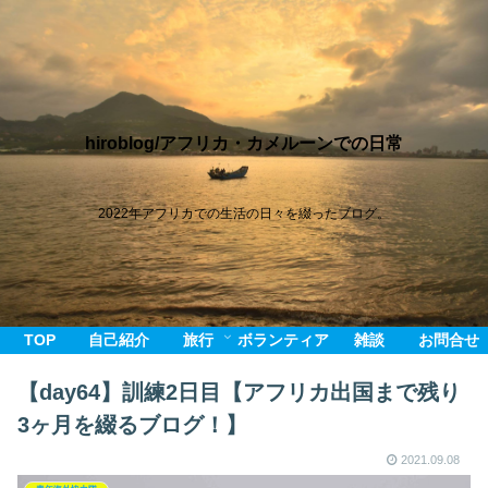
hiroblog/アフリカ・カメルーンでの日常
2022年アフリカでの生活の日々を綴ったブログ。
TOP
自己紹介
旅行
ボランティア
雑談
お問合せ
【day64】訓練2日目【アフリカ出国まで残り
3ヶ月を綴るブログ！】
2021.09.08