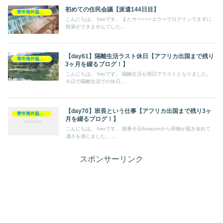
初めての住民会議【派遣144日目】
青年海外協力隊
こんにちは。 hiroです。 またサーバーエラーでログインできずに
執筆ができませんでした...
【day61】隔離生活ラスト休日【アフリカ出国まで残り
青年海外協力隊
3ヶ月を綴るブログ！】
こんにちは。 hiroです。 隔離生活も明日でラストとなりました。
今日で隔離生活での休日...
【day70】班長という仕事【アフリカ出国まで残り3ヶ
青年海外協力隊
月を綴るブログ！】
こんにちは。 hiroです。 無事今日Amazonから荷物が届き改めて
凄さを感じました。 ...
スポンサーリンク