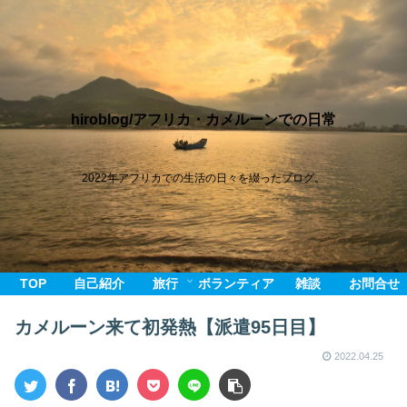
hiroblog/アフリカ・カメルーンでの日常
2022年アフリカでの生活の日々を綴ったブログ。
TOP
自己紹介
旅行
ボランティア
雑談
お問合せ
カメルーン来て初発熱【派遣95日目】
2022.04.25