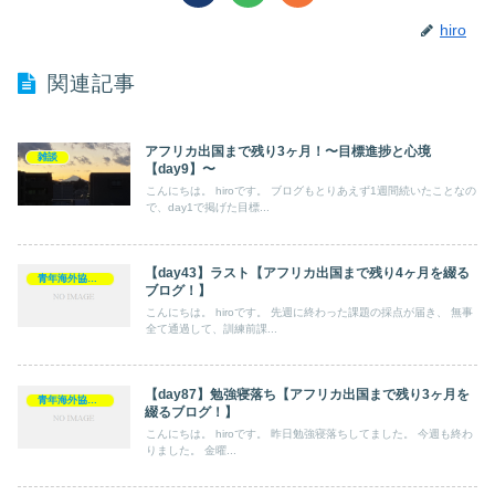
hiro
関連記事
アフリカ出国まで残り3ヶ月！〜目標進捗と心境
雑談
【day9】〜
こんにちは。 hiroです。 ブログもとりあえず1週間続いたことなの
で、day1で掲げた目標...
【day43】ラスト【アフリカ出国まで残り4ヶ月を綴る
青年海外協力隊
ブログ！】
こんにちは。 hiroです。 先週に終わった課題の採点が届き、 無事
全て通過して、訓練前課...
【day87】勉強寝落ち【アフリカ出国まで残り3ヶ月を
青年海外協力隊
綴るブログ！】
こんにちは。 hiroです。 昨日勉強寝落ちしてました。 今週も終わ
りました。 金曜...