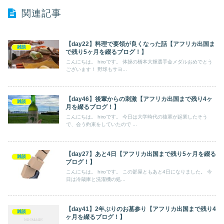
関連記事
【day22】料理で要領が良くなった話【アフリカ出国ま
雑談
で残り5ヶ月を綴るブログ！】
こんにちは。 hiroです。 体操の橋本大輝選手金メダルおめでとう
ございます！ 野球もサヨ...
【day46】後輩からの刺激【アフリカ出国まで残り4ヶ
雑談
月を綴るブログ！】
こんにちは。 hiroです。 今日は大学時代の後輩が起業したそう
で、会う約束をしていたので ...
【day27】あと4日【アフリカ出国まで残り5ヶ月を綴る
雑談
ブログ！】
こんにちは。 hiroです。 この部屋ともあと4日になりました。 今
日は冷蔵庫と洗濯機の処...
【day41】2年ぶりのお墓参り【アフリカ出国まで残り4
雑談
ヶ月を綴るブログ！】