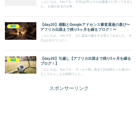
こんにちは。 hiroです。 今日は2年ぶりのお墓参りに行ってきまし
た。 お墓があるのが車...
【day20】感動とGoogleアドセンス審査通過の喜び〜
雑談
アフリカ出国まで残り5ヶ月を綴るブログ！〜
こんにちは。 hiroです。 少し題名の書き方を変えてみました。 今
日は1日オリンピッ...
【day28】引越し【アフリカ出国まで残り5ヶ月を綴る
雑談
ブログ！】
こんにちは。 hiroです。 サッカー悔し過ぎて試合終わった後ボー
としてたらこんな時間でした...
スポンサーリンク