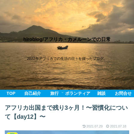
hiroblog/アフリカ・カメルーンでの日常
2022年アフリカでの生活の日々を綴ったブログ。
TOP
自己紹介
旅行
ボランティア
雑談
お問合せ
アフリカ出国まで残り3ヶ月！〜習慣化につい
て【day12】〜
2021.07.29
2021.07.18