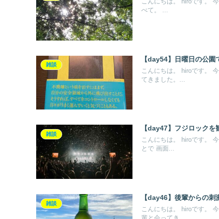
こんにちは。 hiroです
べて。 ...
【day54】日曜日の公
雑談
こんにちは。 hiroです
てきました。...
【day47】フジロック
雑談
こんにちは。 hiroです
とで 画面...
【day46】後輩からの
雑談
こんにちは。 hiroです
輩と会ってき...