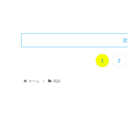
次
1
2
ホーム
雑談