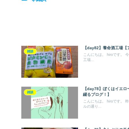
【day82】養命酒工場
雑談
こんにちは。 hiroです
工場...
【day78】ぼくはイエ
雑談
綴るブログ！】
こんにちは。 hiroです
ルの通り...