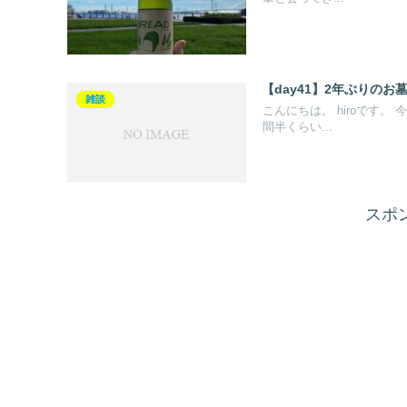
【day41】2年ぶりの
雑談
こんにちは。 hiroです
間半くらい...
スポ