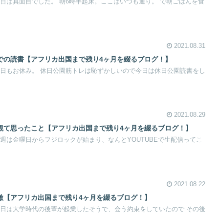
。 今日は真面目でした。 朝6時半起床。ここはいつも通り。 で朝ごはんを食
2021.08.31
園での読書【アフリカ出国まで残り4ヶ月を綴るブログ！】
。 今日もお休み。 休日公園筋トレは恥ずかしいので今日は休日公園読書をし
2021.08.29
を観て思ったこと【アフリカ出国まで残り4ヶ月を綴るブログ！】
。 今週は金曜日からフジロックが始まり、なんとYOUTUBEで生配信ってこ
2021.08.22
刺激【アフリカ出国まで残り4ヶ月を綴るブログ！】
。 今日は大学時代の後輩が起業したそうで、会う約束をしていたので その後