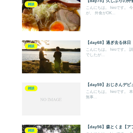
【day75】久しぶりの
雑談
こんにちは。 hiroです
が、 外食がOK...
【day68】過ぎ去る休
雑談
こんにちは。 hiroです
でしたが...
【day59】おじさんデ
雑談
こんにちは。 hiroです
無事...
【day56】森とくま【
雑談