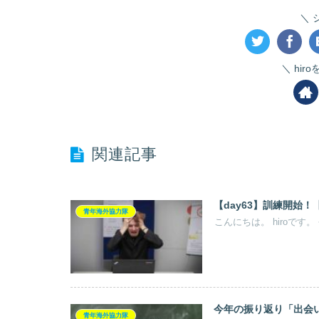
hir
関連記事
【day63】訓練開始
青年海外協力隊
こんにちは。 hiroです
今年の振り返り「出会
青年海外協力隊