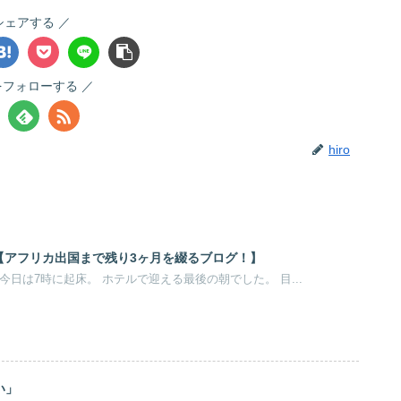
シェアする
oをフォローする
hiro
！【アフリカ出国まで残り3ヶ月を綴るブログ！】
。 今日は7時に起床。 ホテルで迎える最後の朝でした。 目...
い」