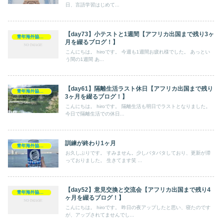
日、言語学習はじめて...
【day73】小テストと1週間【アフリカ出国まで残り3ヶ
青年海外協力隊
月を綴るブログ！】
こんにちは。 hiroです。 今週も1週間お疲れ様でした。 あっとい
う間の1週間 あ...
【day61】隔離生活ラスト休日【アフリカ出国まで残り
青年海外協力隊
3ヶ月を綴るブログ！】
こんにちは。 hiroです。 隔離生活も明日でラストとなりました。
今日で隔離生活での休日...
訓練が終わり1ヶ月
青年海外協力隊
お久しぶりです。 すみません。少しバタバタしており、更新が滞
っておりました。 生きてます笑 ...
【day52】意見交換と交流会【アフリカ出国まで残り4
青年海外協力隊
ヶ月を綴るブログ！】
こんにちは。 hiroです。 昨日の夜アップしたと思い、寝たのです
が、アップされてませんでし...