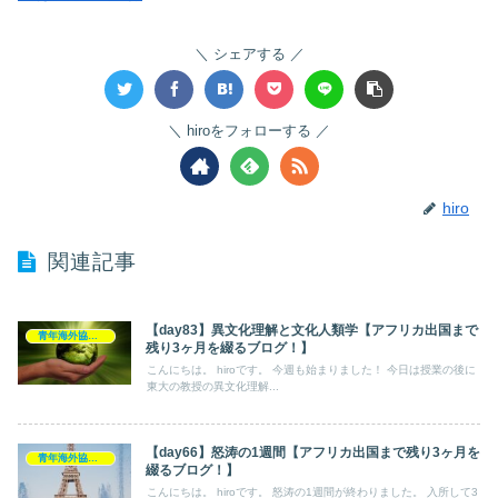
シェアする
hiroをフォローする
hiro
関連記事
【day83】異文化理解と文化人類学【アフリカ出国まで
青年海外協力隊
残り3ヶ月を綴るブログ！】
こんにちは。 hiroです。 今週も始まりました！ 今日は授業の後に
東大の教授の異文化理解...
【day66】怒涛の1週間【アフリカ出国まで残り3ヶ月を
青年海外協力隊
綴るブログ！】
こんにちは。 hiroです。 怒涛の1週間が終わりました。 入所して3