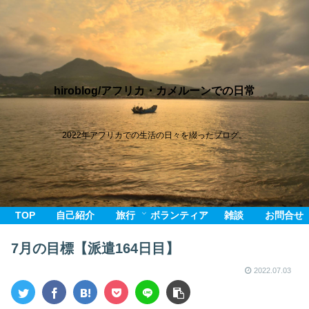
hiroblog/アフリカ・カメルーンでの日常
2022年アフリカでの生活の日々を綴ったブログ。
TOP
自己紹介
旅行
ボランティア
雑談
お問合せ
7月の目標【派遣164日目】
2022.07.03